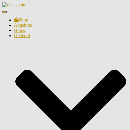
Navigation
umschalten
Shop
Angebote
Honig
Olivenöl