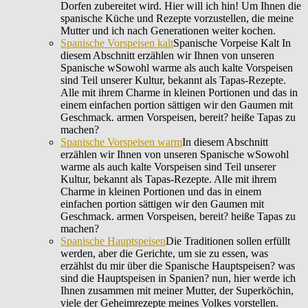
Dorfen zubereitet wird. Hier will ich hin! Um Ihnen die
spanische Küche und Rezepte vorzustellen, die meine
Mutter und ich nach Generationen weiter kochen.
Spanische Vorspeisen kalt
Spanische Vorpeise Kalt In
diesem Abschnitt erzählen wir Ihnen von unseren
Spanische wSowohl warme als auch kalte Vorspeisen
sind Teil unserer Kultur, bekannt als Tapas-Rezepte.
Alle mit ihrem Charme in kleinen Portionen und das in
einem einfachen portion sättigen wir den Gaumen mit
Geschmack. armen Vorspeisen, bereit? heiße Tapas zu
machen?
Spanische Vorspeisen warm
In diesem Abschnitt
erzählen wir Ihnen von unseren Spanische wSowohl
warme als auch kalte Vorspeisen sind Teil unserer
Kultur, bekannt als Tapas-Rezepte. Alle mit ihrem
Charme in kleinen Portionen und das in einem
einfachen portion sättigen wir den Gaumen mit
Geschmack. armen Vorspeisen, bereit? heiße Tapas zu
machen?
Spanische Hauptspeisen
Die Traditionen sollen erfüllt
werden, aber die Gerichte, um sie zu essen, was
erzählst du mir über die Spanische Hauptspeisen? was
sind die Hauptspeisen in Spanien? nun, hier werde ich
Ihnen zusammen mit meiner Mutter, der Superköchin,
viele der Geheimrezepte meines Volkes vorstellen.