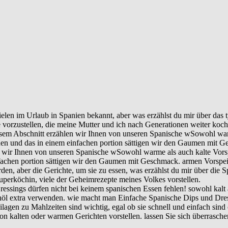
elen im Urlaub in Spanien bekannt, aber was erzählst du mir über das t
 vorzustellen, die meine Mutter und ich nach Generationen weiter koch
esem Abschnitt erzählen wir Ihnen von unseren Spanische wSowohl warme
nen und das in einem einfachen portion sättigen wir den Gaumen mit 
 wir Ihnen von unseren Spanische wSowohl warme als auch kalte Vorspe
fachen portion sättigen wir den Gaumen mit Geschmack. armen Vorspei
erden, aber die Gerichte, um sie zu essen, was erzählst du mir über di
uperköchin, viele der Geheimrezepte meines Volkes vorstellen.
ssings dürfen nicht bei keinem spanischen Essen fehlen! sowohl kalt al
öl extra verwenden. wie macht man Einfache Spanische Dips und Dress
ilagen zu Mahlzeiten sind wichtig, egal ob sie schnell und einfach sin
von kalten oder warmen Gerichten vorstellen. lassen Sie sich überrasche