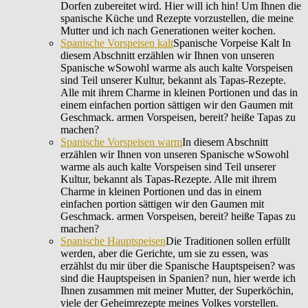
Dorfen zubereitet wird. Hier will ich hin! Um Ihnen die
spanische Küche und Rezepte vorzustellen, die meine
Mutter und ich nach Generationen weiter kochen.
Spanische Vorspeisen kalt
Spanische Vorpeise Kalt In
diesem Abschnitt erzählen wir Ihnen von unseren
Spanische wSowohl warme als auch kalte Vorspeisen
sind Teil unserer Kultur, bekannt als Tapas-Rezepte.
Alle mit ihrem Charme in kleinen Portionen und das in
einem einfachen portion sättigen wir den Gaumen mit
Geschmack. armen Vorspeisen, bereit? heiße Tapas zu
machen?
Spanische Vorspeisen warm
In diesem Abschnitt
erzählen wir Ihnen von unseren Spanische wSowohl
warme als auch kalte Vorspeisen sind Teil unserer
Kultur, bekannt als Tapas-Rezepte. Alle mit ihrem
Charme in kleinen Portionen und das in einem
einfachen portion sättigen wir den Gaumen mit
Geschmack. armen Vorspeisen, bereit? heiße Tapas zu
machen?
Spanische Hauptspeisen
Die Traditionen sollen erfüllt
werden, aber die Gerichte, um sie zu essen, was
erzählst du mir über die Spanische Hauptspeisen? was
sind die Hauptspeisen in Spanien? nun, hier werde ich
Ihnen zusammen mit meiner Mutter, der Superköchin,
viele der Geheimrezepte meines Volkes vorstellen.