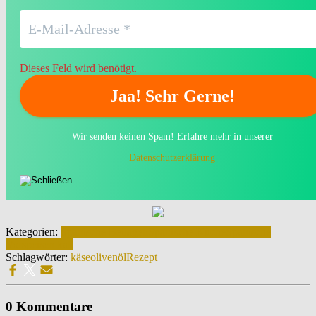
Dieses Feld wird benötigt.
Wir senden keinen Spam! Erfahre mehr in unserer
Datenschutzerklärung
Kategorien:
Spanische Beilagen
Spanische Küche
Spanische
Vorspeisen kalt
Schlagwörter:
käse
olivenöl
Rezept
0 Kommentare