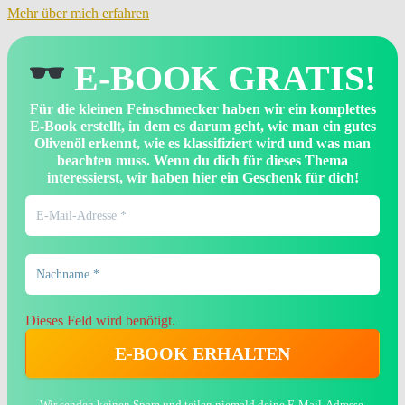
Mehr über mich erfahren
E-BOOK GRATIS!
Für die kleinen Feinschmecker haben wir ein komplettes
E-Book erstellt, in dem es darum geht, wie man ein gutes
Olivenöl erkennt, wie es klassifiziert wird und was man
beachten muss. Wenn du dich für dieses Thema
interessierst, wir haben hier ein Geschenk für dich!
Dieses Feld wird benötigt.
Wir senden keinen Spam und teilen niemald deine E-Mail-Adresse.