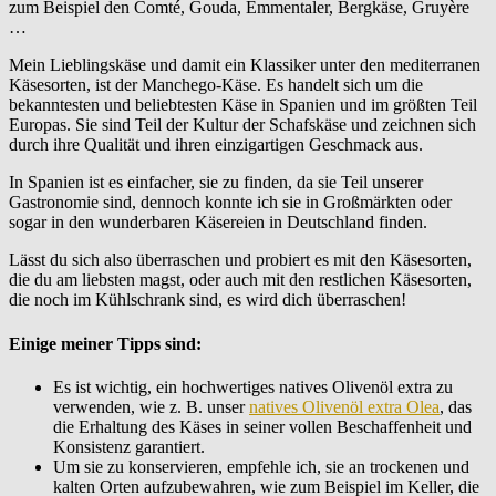
zum Beispiel den Comté, Gouda, Emmentaler, Bergkäse, Gruyère
…
Mein Lieblingskäse und damit ein Klassiker unter den mediterranen
Käsesorten, ist der Manchego-Käse. Es handelt sich um die
bekanntesten und beliebtesten Käse in Spanien und im größten Teil
Europas. Sie sind Teil der Kultur der Schafskäse und zeichnen sich
durch ihre Qualität und ihren einzigartigen Geschmack aus.
In Spanien ist es einfacher, sie zu finden, da sie Teil unserer
Gastronomie sind, dennoch konnte ich sie in Großmärkten oder
sogar in den wunderbaren Käsereien in Deutschland finden.
Lässt du sich also überraschen und probiert es mit den Käsesorten,
die du am liebsten magst, oder auch mit den restlichen Käsesorten,
die noch im Kühlschrank sind, es wird dich überraschen!
Einige meiner
Tipps
sind:
Es ist wichtig, ein hochwertiges natives Olivenöl extra zu
verwenden, wie z. B. unser
natives Olivenöl extra Olea
, das
die Erhaltung des Käses in seiner vollen Beschaffenheit und
Konsistenz garantiert.
Um sie zu konservieren, empfehle ich, sie an trockenen und
kalten Orten aufzubewahren, wie zum Beispiel im Keller, die