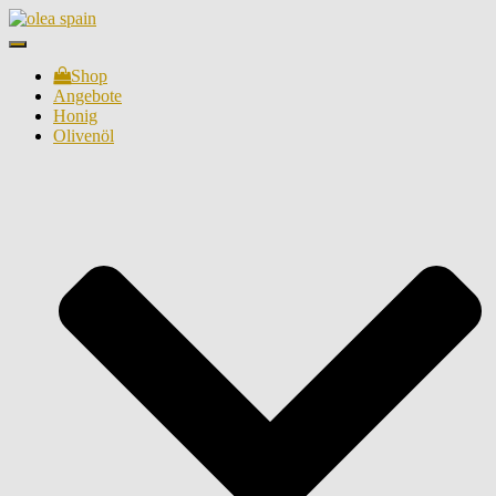
Navigation
umschalten
Shop
Angebote
Honig
Olivenöl