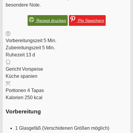
besondere Note.
Rezept drucken
Pin Speichern
Minuten
Vorbereitungszeit
5
Min.
Minuten
Zubereitungszeit
5
Min.
Tage
Ruhezeit
13
d
Gericht
Vorspeise
Küche
spanien
Portionen
4
Tapas
Kalorien
250
kcal
Vorbereitung
1 Glasgefäß (Verschidenen Größen möglich)